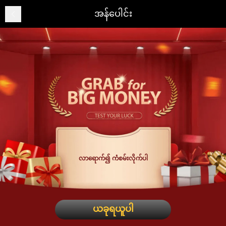
အန်ပေါင်း
လာရောက်၍ ကံစမ်းလိုက်ပါ
ယခုရယူပါ