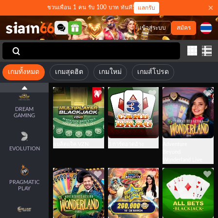
ชวนเพื่อน 1 คน รับ 100 บาท ทันที!
แลกรับ
เข้าสู่ระบบ
สมัคร
SEXY CASINO
เกมทั้งหมด
เกมสุดฮิต
เกมใหม่
เกมส์โปรด
SA GAMING
DREAM
GAMING
แบล็คแจ็ค VZN
3 การ์ดอวดอ้าง
Adventure
EVOLUTION
Beyond
Wonderland Live
PRAGMATIC
PLAY