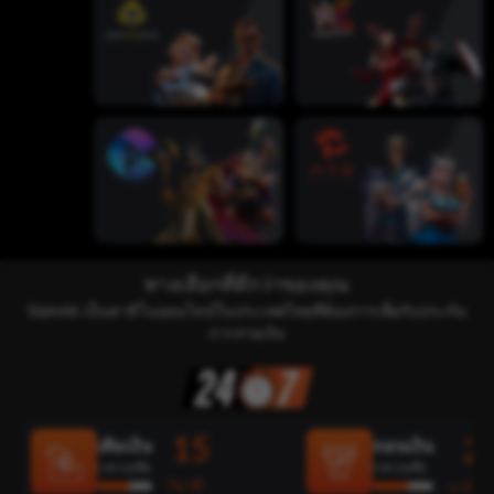
ทางเลือกที่ดีกว่าของคุณ
Siam66 เป็นคาสิโนออนไลน์ในประเทศไทยที่ต้องการเพื่อรับประกัน
การจ่ายเงิน
15
2
เติมเงิน
ถอนเงิน
เวลาเฉลี่ย
เวลาเฉลี่ย
วินาที
นาที