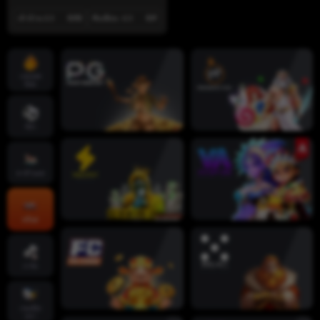
เจ้าบ้าน 0.5
0.92
ทีมเยือน -0.5
0.9
เกมยอด
นิยม
กีฬา
คาสิโนสด
สล็อต
การ์ด
เกมส์ยิง
ปลา