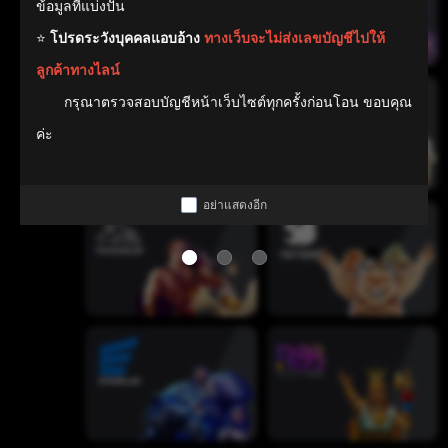
ข้อมูลที่แบ่งปัน

⭐ 
โปรดระวังบุคคลแอบอ้าง 
ทางเว็บจะไม่ส่งเลขบัญชีไปให้
ลูกค้าทางไลน์
       กรุณาตรวจสอบบัญชีหน้าเว็บไซต์ทุกครั้งก่อนโอน ขอบคุณ
ค่ะ
อย่าแสดงอีก