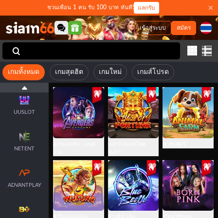
VPLUS
ชวนเพื่อน 1 คน รับ 100 บาท ทันที!
แลกรับ
เข้าสู่ระบบ
สมัคร
BIG TIME
GAMING
เกมทั้งหมด
เกมสุดฮิต
เกมใหม่
เกมส์โปรด
HABANERO
UUSLOT
อเวนเจอร์ส: เอนด์
เปลวไฟแห่งโชค
ฟาร์มสัตว์
NETENT
เกม
ชะตา
ADVANTPLAY
ห้าวิญญาณอู๋คง
ด้วงสีน้ำเงิน
เกิดมาสีชมพู