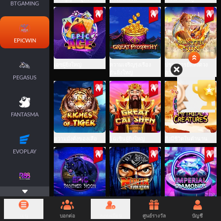
BTGAMING
EPICWIN
เอซผู้ยิ่งใหญ่
ความเจริญรุ่งเรือง
ปรมาจารย์แห่งดวง
อันยิ่งใหญ่
อาทิตย์
PEGASUS
FANTASMA
ความมั่งคั่งของเสือ
ไฉ่เซินผู้ยิ่งใหญ่
สิ่งมีชีวิตในตำนาน
EVOPLAY
RICH88
ดวงจันทร์แพนเธอ
วิวัฒนาการของ
เพชรอิมพีเรียล
ร์มหากาพย์
นินจา
เมนู
บอกต่อ
ลงทะเบียน
ศูนย์รางวัล
บัญชี