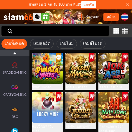
HACKSAW
ชวนเพื่อน 1 คน รับ 100 บาท ทันที!
แลกรับ
GAMING
เข้าสู่ระบบ
สมัคร
JOKER
เกมทั้งหมด
เกมสุดฮิต
เกมใหม่
เกมส์โปรด
JILI
SPADE GAMING
วิธีเล่นปินาต้า
โกลเด้น มาจอง
เจคิวเค เอซ เวย์ส
CRAZYGAMING
RSG
แฮปปี้ ไมน์สวีป
พระพิฆเนศทองคำ
เกมไพ่นกกระจอก
เปอร์
ดีลักซ์แฮนด์