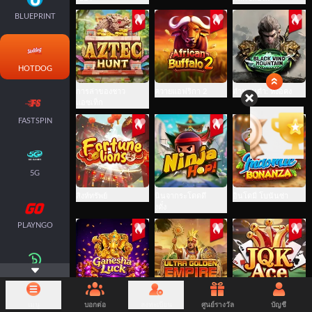
BLUEPRINT
HOTDOG
การล่าของชาว
ควายแอฟริกา 2
ตำนานดำ: หงอคง
แอซเท็ก
FASTSPIN
5G
สิงห์ทรัพย์
นินจากระโดดดึ๋
อินโดมี่ โบนันซ่า
งดั๋ง
PLAYNGO
BOOONGO
โชคแห่งพระ
จักรวรรดิทองคำ
JQK เอซ
เมนู
บอกต่อ
ลงทะเบียน
ศูนย์รางวัล
บัญชี
พิฆเนศ
อัลตร้า