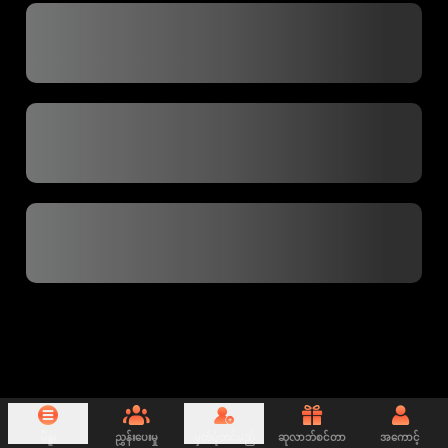
မီနူး
ညွှန်းပေးမှု
မှတ်ပုံတင်မည်
ဆုလာဘ်စင်တာ
အကောင့်