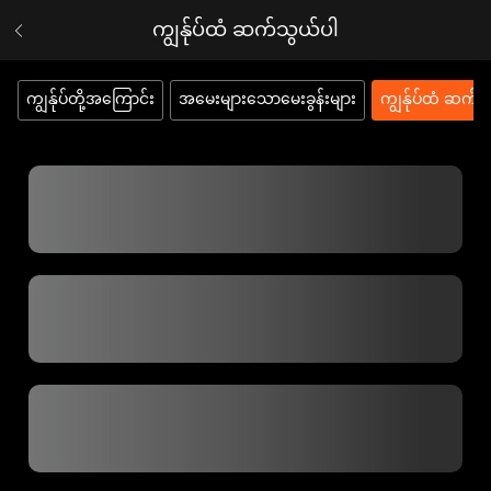
ကျွန်ုပ်ထံ ဆက်သွယ်ပါ
ကျွန်ုပ်တို့အကြောင်း
အမေးများသောမေးခွန်းများ
ကျွန်ုပ်ထံ ဆက်