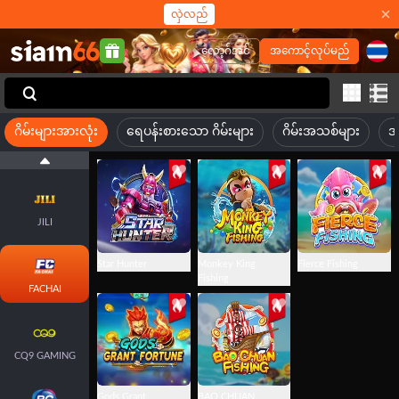
လှဲလည်
လော့ဂ်အင်
အကောင့်လုပ်မည်
ဂိမ်းများအားလုံး
ရေပန်းစားသော ဂိမ်းများ
ဂိမ်းအသစ်များ
အ
JILI
Star Hunter
Monkey King
Fierce Fishing
Fishing
FACHAI
CQ9 GAMING
Gods Grant
BAO CHUAN