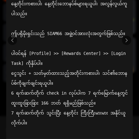
နေ့တိုင်းကစားပါ၊ နေ့တိုင်းဘောနပ်စ်များရယူပါ၊ အလွန်လွယ်ကူ
ပါသည်။

အစပိုင်းအ
က်ပ်
ဤပရိုမိုးရှင်းသည် SIAM66 အဖွဲ့ဝင်အားလုံးအတွက်ဖြစ်သည်။

ထောက်
အိမ်
ပါဝင်ရန် [Profile] >> [Rewards Center] >> [Login 
ကြောက်
စက်ရဲ့လား
Task] ကိုနှိပ်ပါ။

ငွေသွင်း + သတ်မှတ်ထားသည့်အတိုင်းကစားပါ၊ သင်၏ဘောန
အထွေထွေ
လေ့လာ
သောဆက်
သွယ်
ပ်စ်ကိုချက်ချင်းရယူပါ။

6 ရက်ဆက်တိုက် check in လုပ်ပါက 7 ရက်မြောက်နေ့တွင် 
ထူးထူးခြားခြား 166 ဘတ် ရရှိမည်ဖြစ်သည်။

7 ရက်ဆက်တိုက် သွင်းပြီး နေ့တိုင်း ကြီးကြီးမားမား အနိုင်ယူ
လိုက်ပါ။
သင်၏ ပိုမိုကောင်းမွန်သော ရွေးချယ်မှု
Siam66 သည် အာမခံပေးချေမှုအတွက် ဦးစားပေးသော ထိုင်းအွန်လိုင်း
ကာစီနိုဖြစ်သည်။