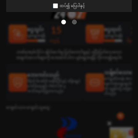
ထပ်၍ မပြပါနှင့်
15
2
ငွေသွင်း
ငွေထုတ်
ပျမ်းမျှအချိန်
ပျမ်းမျှအချိန်
စက္ကန့်
မိနစ်
ဘဏ်အော့ဖ်လိုင်း၊ ချိတ်ဆက်မှု ပြတ်တောက်မှုနှင့် မပြီးပြတ်သေးသော
အချက်အလက်များကို ပေးဆောင်ပါက ပျမ်းမျှအချိန် ကိုးကား၍မရပါ။
သန့်စင်သောရွေးခ
ဘေးကင်းသည်
စက်မှုထိပ်တန်း develop
ဒီမိုကို ဖိလစ်ပိုင်အစိုးရပိုင်နှင့် ထိန်းချုပ်
နောက်ဆုံးရွေးချယ်ထားသ
ကော်ပိုရေးရှင်း PAGCOR မှ
ကို ကျွန်ုပ်တို့ အမြဲတမ်း
အသိအမှတ်ပြုထားသည်။
ပါသည်။
ကျောင်းသား ကျောင်းသူတွေ :