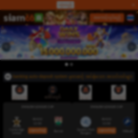
လှဲလည်
လော့ဂ်အင်
အကောင့်လုပ်မည်
line banking auto-deposit system မှတဆင့် အပ်နှံသော အသင်းဝင်များအ
ညွှန်းပေးမှု
ဒေါင်းလုဒ်
ငွေသွင်း
ထုတ်မည်
ENGLISH LEAGUE CUP
ENGLISH LEAGUE CUP
08 AUG
08 AUG
12:00
13:00
Cambridge
Queens Park
ယခုလောင်းမည်
ယခုလောင်းမည်
Barnet
Millwall
United
Rangers