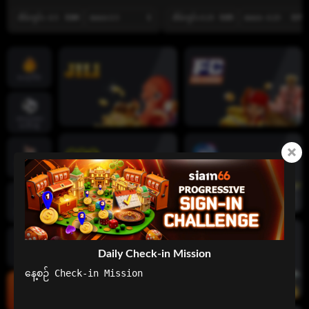
အိမ်ကွင်း -0.5
0.84
အဝေး 0.5
1
အိမ်ကွင်း 0.25
0.85
အဝေး -0.25
0.99
ဟော့ဂိမ်း
အားကစား
ပေါင်းစုံ
လိုက်‌ဗ် ကာ
စီနိုများ
စလော့ဂိမ်း
Daily Check-in Mission
ဖဲချပ်ဂိမ်း
နေ့စဉ် Check-in Mission

ငါးပစ်ဂိမ်း