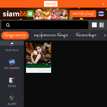
လှဲလည်
PRAGMATIC
လော့ဂ်အင်
အကောင့်လုပ်မည်
PLAY
YEEBET
ဂိမ်းများအားလုံး
ရေပန်းစားသော ဂိမ်းများ
ဂိမ်းအသစ်များ
အ
PLAYTECH
BIG GAMING
HoGaming
EZUGI
ALLBET