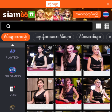
EVOLUTION
လှဲလည်
လော့ဂ်အင်
အကောင့်လုပ်မည်
PRAGMATIC
PLAY
ဂိမ်းများအားလုံး
ရေပန်းစားသော ဂိမ်းများ
ဂိမ်းအသစ်များ
အ
YEEBET
PLAYTECH
Baccarat
Dragon and Tiger
Fantan
BIG GAMING
EZUGI
Fish Shrimp Crab
Mahjong Tiles
NiuNiu