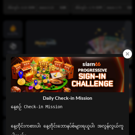
အိမ်ကွင်း -0.25
0.94
အဝေး 0.25
0.88
အိမ်ကွင်း -1.75
0.99
အဝေး 1.75
0.83
ဟော့ဂိမ်း
အားကစား
ပေါင်းစုံ
လိုက်‌ဗ် ကာ
စီနိုများ
စလော့ဂိမ်း
Daily Check-in Mission
နေ့စဉ် Check-in Mission

ဖဲချပ်ဂိမ်း
နေ့တိုင်းကစားပါ၊ နေ့တိုင်းဘောနပ်စ်များရယူပါ၊ အလွန်လွယ်ကူ
ငါးပစ်ဂိမ်း