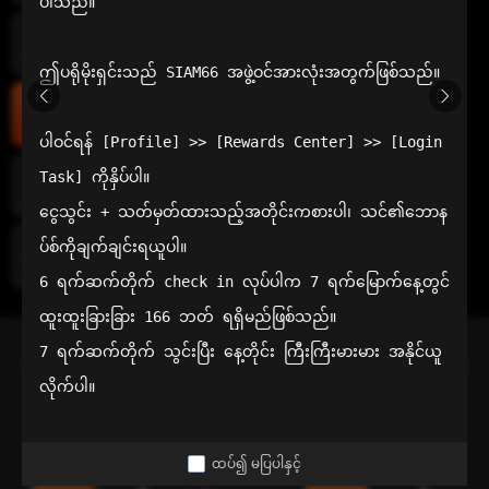
ပါသည်။

အစပိုင်းအ
က်ပ်
ဤပရိုမိုးရှင်းသည် SIAM66 အဖွဲ့ဝင်အားလုံးအတွက်ဖြစ်သည်။

ထောက်
အိမ်
ပါဝင်ရန် [Profile] >> [Rewards Center] >> [Login 
Task] ကိုနှိပ်ပါ။

ကြောက်
စက်ရဲ့လား
ငွေသွင်း + သတ်မှတ်ထားသည့်အတိုင်းကစားပါ၊ သင်၏ဘောန
ပ်စ်ကိုချက်ချင်းရယူပါ။

အထွေထွေ
လေ့လာ
သောဆက်
6 ရက်ဆက်တိုက် check in လုပ်ပါက 7 ရက်မြောက်နေ့တွင် 
သွယ်
ထူးထူးခြားခြား 166 ဘတ် ရရှိမည်ဖြစ်သည်။

သင်၏ ပိုမိုကောင်းမွန်သော ရွေးချယ်မှု
7 ရက်ဆက်တိုက် သွင်းပြီး နေ့တိုင်း ကြီးကြီးမားမား အနိုင်ယူ
Siam66 သည် အာမခံပေးချေမှုအတွက် ဦးစားပေးသော ထိုင်းအွန်လိုင်း
လိုက်ပါ။
ကာစီနိုဖြစ်သည်။
ထပ်၍ မပြပါနှင့်