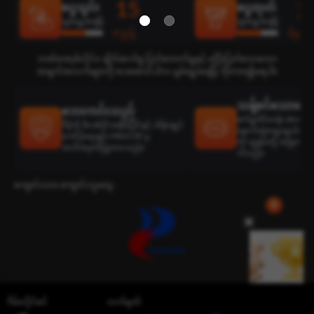
15
2
ငွေသွင်း
ငွေထုတ်
ပျမ်းမျှအချိန်
ပျမ်းမျှအချိန်
စက္ကန့်
မိနစ်
ဘဏ်အော့ဖ်လိုင်း၊ ချိတ်ဆက်မှု ပြတ်တောက်မှုနှင့် မပြီးပြတ်သေးသော
အချက်အလက်များကို ပေးဆောင်ပါက ပျမ်းမျှအချိန် ကိုးကား၍မရပါ။
သန့်စင်သောရွေးခ
ဘေးကင်းသည်
စက်မှုထိပ်တန်း develop
ဒီမိုကို ဖိလစ်ပိုင်အစိုးရပိုင်နှင့် ထိန်းချုပ်
နောက်ဆုံးရွေးချယ်ထားသ
ကော်ပိုရေးရှင်း PAGCOR မှ
ကို ကျွန်ုပ်တို့ အမြဲတမ်း
အသိအမှတ်ပြုထားသည်။
ပါသည်။
ကျောင်းသား ကျောင်းသူတွေ :
ဂိမ်းလိုင်စင်
လက်မှတ်