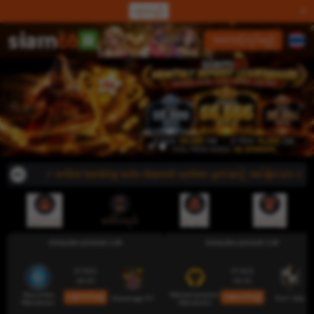
လှဲလည်
လော့ဂ်အင်
အကောင့်လုပ်မည်
⭐ online banking auto-deposit system မှတဆင့် အပ်နှံသော အသ
ညွှန်းပေးမှု
ဒေါင်းလုဒ်
ငွေသွင်း
ထုတ်မည်
ENGLISH LEAGUE CUP
ENGLISH LEAGUE CUP
07 AUG
07 AUG
18:45
18:45
Wycombe
Wolverhampton
ယခုလောင်းမည်
ယခုလောင်းမည်
Stevenage FC
Port Vale
Wanderers
Wanderers