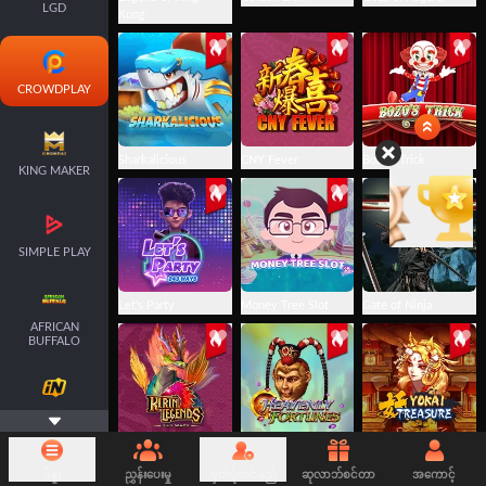
LGD
Kong
CROWDPLAY
Sharkalicious
CNY Fever
Bozo's Trick
KING MAKER
SIMPLE PLAY
Let's Party
Money Tree Slot
Gate of Ninja
AFRICAN
BUFFALO
INOUT
Kirin Legends
Heavenly Fortune
Yokai Treasure
မီနူး
ညွှန်းပေးမှု
မှတ်ပုံတင်မည်
ဆုလာဘ်စင်တာ
အကောင့်