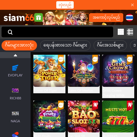
လှဲလည်
EPICWIN
လော့ဂ်အင်
အကောင့်လုပ်မည်
PEGASUS
ဂိမ်းများအားလုံး
ရေပန်းစားသော ဂိမ်းများ
ဂိမ်းအသစ်များ
အ
FANTASMA
EVOPLAY
Power Of Tiger
Gates Of Merlyn
Gems Crown
Charging Wilds
RICH88
NAGA
Multi Fruits
Bao Slot 5X
MultiHot5