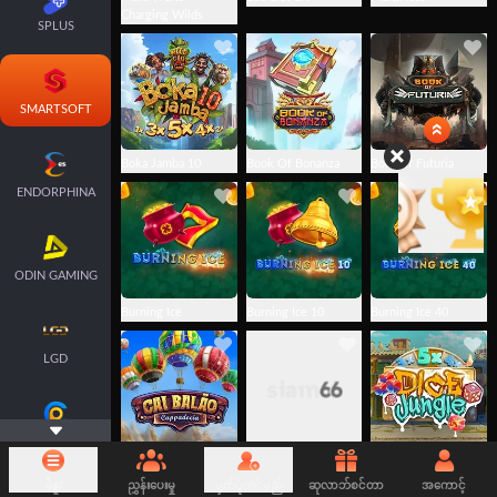
Charging Wilds
SPLUS
SMARTSOFT
Boka Jamba 10
Book Of Bonanza
Book of Futuria
ENDORPHINA
ODIN GAMING
Burning Ice
Burning Ice 10
Burning Ice 40
LGD
CROWDPLAY
Cai Balao
Coins Of Atlantis
Dice Jungle
Cappadocia
မီနူး
ညွှန်းပေးမှု
မှတ်ပုံတင်မည်
ဆုလာဘ်စင်တာ
အကောင့်