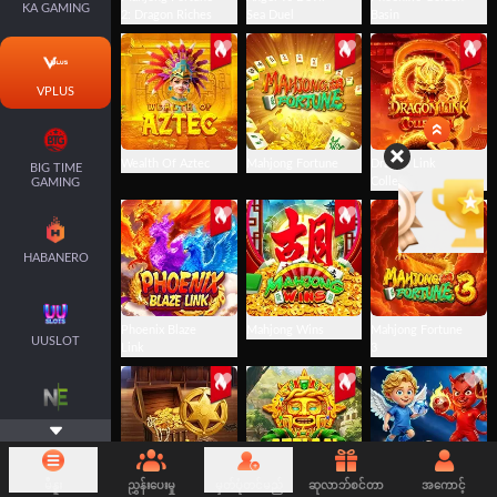
KA GAMING
2: Dragon Riches
Sea Duel
Basin
VPLUS
Wealth Of Aztec
Mahjong Fortune
Dragon Link
BIG TIME
Collection
GAMING
HABANERO
Phoenix Blaze
Mahjong Wins
Mahjong Fortune
UUSLOT
Link
3
NETENT
မီနူး
ညွှန်းပေးမှု
မှတ်ပုံတင်မည်
ဆုလာဘ်စင်တာ
အကောင့်
Wild Crazy West
Aztlan Gems
Angel vs Devil