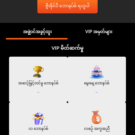
ဗွီအိုင်ပီ ဘောနပ်စ် ရယူပါ
အဖွဲ့ဝင်အခွင့်ထူး
VIP အမှတ်များ
VIP မိတ်ဆက်မှု
အဆင့်မြှင့်တင်မှု ဘောနပ်စ်
မွေးနေ့ ဘောနပ်စ်
--
--
လ ဘောနပ်စ်
လစဉ် အကူအညီ