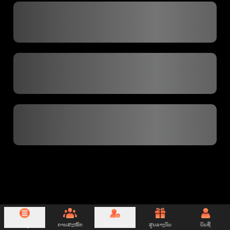
ເມນູ
ການສະໝັກ
ລົງທະບຽນ
ສູນລາງວັນ
ບັນຊີ