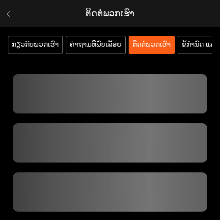
ຕິດຕໍ່ພວກເຮົາ
ກ່ຽວກັບພວກເຮົາ
ຄຳຖາມທີ່ພົບເລື້ອຍ
ຕິດຕໍ່ພວກເຮົາ
ຂໍ້ກຳນົດ ແລະ