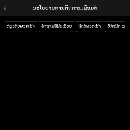
ນະໂຍບາຍການຕັດການເຊື່ອມຕໍ່
ກ່ຽວກັບພວກເຮົາ
ຄຳຖາມທີ່ພົບເລື້ອຍ
ຕິດຕໍ່ພວກເຮົາ
ຂໍ້ກຳນົດ ແລະ