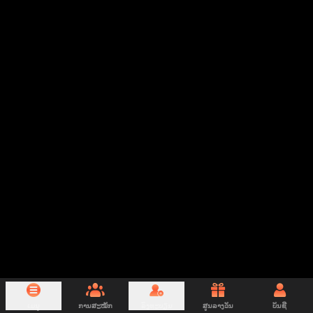
ເມນູ
ການສະໝັກ
ລົງທະບຽນ
ສູນລາງວັນ
ບັນຊີ