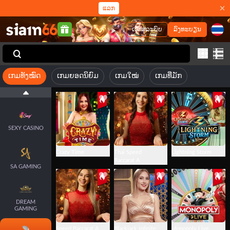
ແລກ
ເຂົ້າສູ່ລະບົບ
ລົງທະບຽນ
ເກມທັງໝົດ
ເກມຍອດນິຍົມ
ເກມໃໝ່
ເກມທີ່ມັກ
SEXY CASINO
Crazy Time
Thai Speed
Lightning Storm
Baccarat A
SA GAMING
DREAM
GAMING
Speed Baccarat A
Blackjack Infinite
Monopoly Live