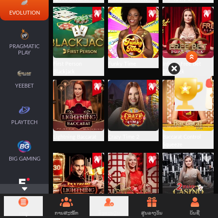
EVOLUTION
PRAGMATIC
PLAY
First Person
Funky Time
Infinite Free Bet
Blackjack
Blackjack
YEEBET
PLAYTECH
Lightning Baccarat
Crazy Time 2
Baccarat Control
Squeeze
BIG GAMING
EZUGI
XXXtreme
Super Sic Bo
2 Hand Casino
ເມນູ
ການສະໝັກ
ລົງທະບຽນ
ສູນລາງວັນ
ບັນຊີ
Lightning
Hold'em