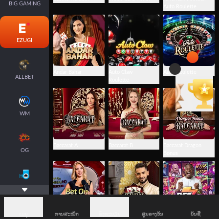
BIG GAMING
Auto Roulette
EZUGI
Andar Bahar
Auto Claw
Auto Roulette
ALLBET
Roulette
WM
Baccarat A
Baccarat B
Baccarat Dragon
OG
Bonus
HO GAMING
ເມນູ
ການສະໝັກ
ລົງທະບຽນ
ສູນລາງວັນ
ບັນຊີ
Bet On Numbers
Bet on Teen Patti
Bet with