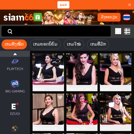
EVOLUTION
ແລກ
ເຂົ້າສູ່ລະບົບ
ລົງທະບຽນ
PRAGMATIC
PLAY
ເກມທັງໝົດ
ເກມຍອດນິຍົມ
ເກມໃໝ່
ເກມທີ່ມັກ
YEEBET
PLAYTECH
Baccarat
Dragon and Tiger
Fantan
BIG GAMING
EZUGI
Fish Shrimp Crab
Mahjong Tiles
NiuNiu