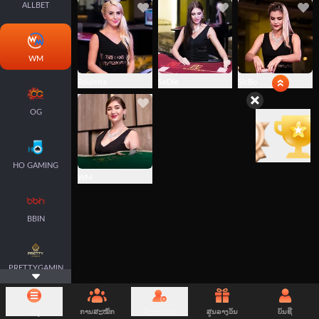
ALLBET
WM
Roulette
SeDie
SicBo
OG
HO GAMING
WM
BBIN
PRETTYGAMIN
G
ເມນູ
ການສະໝັກ
ລົງທະບຽນ
ສູນລາງວັນ
ບັນຊີ