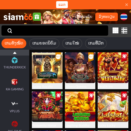
V-POWER
ແລກ
ເຂົ້າສູ່ລະບົບ
ລົງທະບຽນ
POP
ເກມທັງໝົດ
ເກມຍອດນິຍົມ
ເກມໃໝ່
ເກມທີ່ມັກ
BGAMING
THUNDERKICK
Racing Royalty
Isibaya Queens
Wealth Inn
KA GAMING
VPLUS
Prosperity Horse
Laughing Buddha
Lucky Lucky