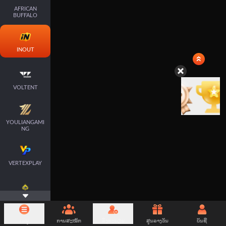
AFRICAN
BUFFALO
INOUT
VOLTENT
YOULIANGAMI
NG
VERTEXPLAY
ASKMESLOT
ເມນູ
ການສະໝັກ
ລົງທະບຽນ
ສູນລາງວັນ
ບັນຊີ