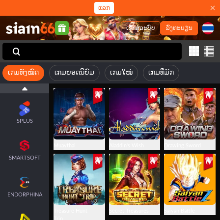
ແລກ
EVOPLAY
ເຂົ້າສູ່ລະບົບ
ລົງທະບຽນ
RICH88
ເກມທັງໝົດ
ເກມຍອດນິຍົມ
ເກມໃໝ່
ເກມທີ່ມັກ
NAGA
SPLUS
Muaythai
Aladdin's Wish
Drawing Sword
SMARTSOFT
ENDORPHINA
Treasure Hunt
Secret Treasures
Saiyan Battle
Trip