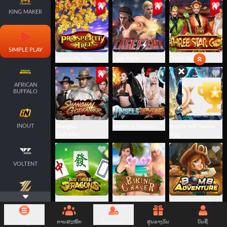
KING MAKER
SIMPLE PLAY
Prosperity Tree
Cage Fight
Three Star God
AFRICAN
BUFFALO
INOUT
Shanghai
Angels & Demons
Beauty and Gorilla
Godfather
King
VOLTENT
YOULIANGAMI
Big Three
Bikini Chaser
Bomb Adventure
NG
Dragons
ເມນູ
ການສະໝັກ
ລົງທະບຽນ
ສູນລາງວັນ
ບັນຊີ