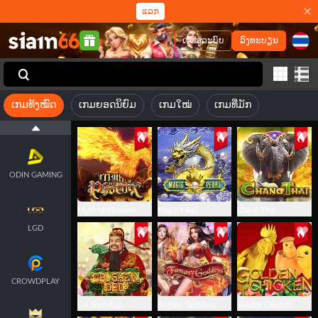
ແລກ
SPLUS
ເຂົ້າສູ່ລະບົບ
ລົງທະບຽນ
SMARTSOFT
ເກມທັງໝົດ
ເກມຍອດນິຍົມ
ເກມໃໝ່
ເກມທີ່ມັກ
ENDORPHINA
ODIN GAMING
Myth of Phoenix
Magic Pearl
Chang Thai
LGD
CROWDPLAY
Cai Shen Dao
Fantasy Goddess
Golden Chicken