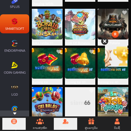
Charging Wilds
SPLUS
SMARTSOFT
Boka Jamba 10
Book Of Bonanza
Book of Futuria
ENDORPHINA
ODIN GAMING
Burning Ice
Burning Ice 10
Burning Ice 40
LGD
CROWDPLAY
Cai Balao
Coins Of Atlantis
Dice Jungle
Cappadocia
ເມນູ
ການສະໝັກ
ລົງທະບຽນ
ສູນລາງວັນ
ບັນຊີ