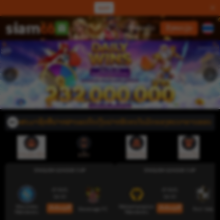
ແລກ
ເຂົ້າສູ່ລະບົບ
ລົງທະບຽນ
ັບສະມາຊິກທີ່ຝາກຜ່ານລະບົບເງິນຝາກອັດຕະໂນມັດຂອງທະນາຄານອອນໄລນ໌, ຊື່ບັນຊີທ
ການສະໝັກ
ແອັບ
ຝາກເງິນ
ຖອນເງິນ
ENGLISH LEAGUE CUP
ENGLISH LEAGUE CUP
07 AUG
07 AUG
18:45
18:45
Wycombe
Wolverhampton
ເດີມພັນດຽວນີ້
ເດີມພັນດຽວນີ້
Stevenage FC
Port Vale
Wanderers
Wanderers