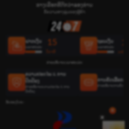
ທາງເລືອກທີ່ດີກວ່າຂອງທ່ານ
ຂໍ້ຄວາມທາງລຸ່ມຂອງຜູ້ຄ້າ
15
2
ຝາກເງິນ
ຖອນເງິນ
ເວລາສະເລ່ຍ
ເວລາສະເລ່ຍ
ວິນາທີ
ນາທີ
ຄຳອະທິບາຍເວລາສະເລ່ຍ
ຄວາມປອດໄພ & ການ
ການຄັດເລືອກທີ່ດ
ປົກປ້ອງ
ຄຳອະທິບາຍການຄັດເລືອກທ
ຄຳອະທິບາຍຄວາມປອດໄພ & ການ
ປົກປ້ອງ
ຮັບຮອງໂດຍ :