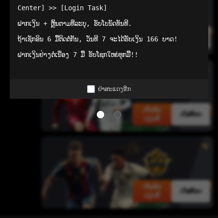
Center] >> [Login Task]

ຝາກເງິນ + ຫຼິ້ນຕາມທີ່ລະບຸ, ຮັບໂບນັດທັນທີ.

ເດີມພັນ
ເດັສທັອບ
ຖ້າເຊັກອິນ 6 ມື້ຕິດຕໍ່ກັນ, ວັນທີ 7 ຈະໄດ້ຮັບເງິນ 166 ບາດ!

ດຽວນີ້
ຝາກເງິນຢ່າງຕໍ່ເນື່ອງ 7 ມື້ ຮັບໂຊກໃຫຍ່ທຸກມື້!!
ຢ່າສະແດງອີກ
ເດີມພັນ
ເດັສທັອບ
ດຽວນີ້
ເດີມພັນ
ເດັສທັອບ
ດຽວນີ້