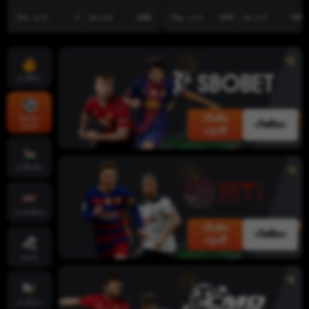
ບ້ານ -0.25
1
ໄກ 0.25
0.88
ບ້ານ -1.75
0.99
ໄກ 1.75
0.89
ເກມຮ້ອນ
ເດີມພັນ
ກິລາທຸກ
ເດັສທັອບ
ປະເພດ
ດຽວນີ້
ຄາສິໂນສົດ
ເກມສະລັອດ
ເດີມພັນ
ເດັສທັອບ
ດຽວນີ້
ເກມໄພ່
ເກມຍິງປາ