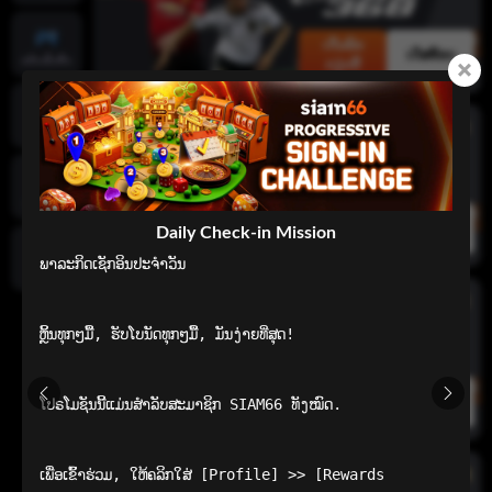
ເດີມພັນ
ເດັສທັອບ
ແອັບເລີ່ມຕົ້ນ
ດຽວນີ້
ໜ້າຫຼັກ
ເກມທີ່ນິຍົມ
ເດີມພັນ
ເດັສທັອບ
Daily Check-in Mission
ດຽວນີ້
ພາລະກິດເຊັກອິນປະຈໍາວັນ

ທົ່ວໄປ
ຫຼິ້ນທຸກໆມື້, ຮັບໂບນັດທຸກໆມື້, ມັນງ່າຍທີ່ສຸດ!

ເດີມພັນ
ໂປຣໂມຊັນນີ້ແມ່ນສຳລັບສະມາຊິກ SIAM66 ທັງໝົດ.

ເດັສທັອບ
ດຽວນີ້
ເພື່ອເຂົ້າຮ່ວມ, ໃຫ້ຄລິກໃສ່ [Profile] >> [Rewards 