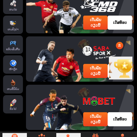
ເກມໄພ່
ເດີມພັນ
ເດັສທັອບ
ດຽວນີ້
ເກມຍິງປາ
ແອັບເລີ່ມຕົ້ນ
ເດີມພັນ
ໜ້າຫຼັກ
ເດັສທັອບ
ດຽວນີ້
ເກມທີ່ນິຍົມ
ທົ່ວໄປ
ເດີມພັນ
ເດັສທັອບ
ດຽວນີ້