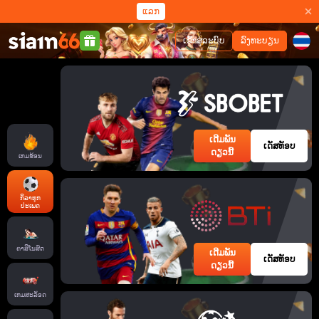
ແລກ
ເຂົ້າສູ່ລະບົບ
ລົງທະບຽນ
ເດີມພັນ
ເດັສທັອບ
ດຽວນີ້
ເກມຮ້ອນ
ກິລາທຸກ
ປະເພດ
ຄາສິໂນສົດ
ເດີມພັນ
ເດັສທັອບ
ດຽວນີ້
ເກມສະລັອດ