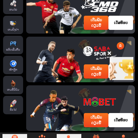
ເກມໄພ່
ເດີມພັນ
ເດັສທັອບ
ດຽວນີ້
ເກມຍິງປາ
ແອັບເລີ່ມຕົ້ນ
ເດີມພັນ
ໜ້າຫຼັກ
ເດັສທັອບ
ດຽວນີ້
ເກມທີ່ນິຍົມ
ທົ່ວໄປ
ເດີມພັນ
ເດັສທັອບ
ດຽວນີ້