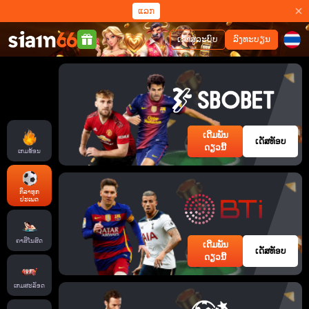
ແລກ
ເຂົ້າສູ່ລະບົບ
ລົງທະບຽນ
ເດີມພັນ
ເດັສທັອບ
ດຽວນີ້
ເກມຮ້ອນ
ກິລາທຸກ
ປະເພດ
ຄາສິໂນສົດ
ເດີມພັນ
ເດັສທັອບ
ດຽວນີ້
ເກມສະລັອດ