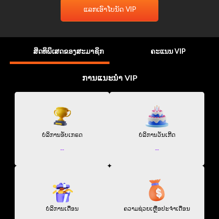
ແລກເອົາໂບນັດ VIP
ສິດທິພິເສດຂອງສະມາຊິກ
ຄະແນນ VIP
ການແນະນຳ VIP
ບໍລິການອັບເກຣດ
ບໍລິການວັນເກີດ
--
--
ບໍລິການເດືອນ
ຄວາມຊ່ວຍເຫຼືອປະຈຳເດືອນ