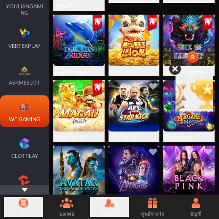
YOULIANGAMI
Legends
NG
VERTEXPLAY
Dolphin Ridge
Money Lion
Rock of Multiplier
ASKMESLOT
WF GAMING
Macau Slot4D
AFL Star Kick
Arcane Mage
CLOTPLAY
ATG
Avatar Splash
Avengers
Black pink
เมนู
บอกต่อ
ลงทะเบียน
ศูนย์รางวัล
บัญชี