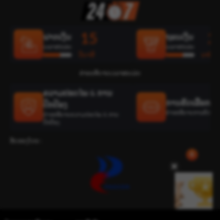
15
2
ຝາກເງິນ
ຖອນເງິນ
ເວລາສະເລ່ຍ
ເວລາສະເລ່ຍ
ວິນາທີ
ນາທີ
ຄຳອະທິບາຍເວລາສະເລ່ຍ
ຄວາມປອດໄພ & ການ
ການຄັດເລືອກທີ່ດ
ປົກປ້ອງ
ຄຳອະທິບາຍການຄັດເລືອກທ
ຄຳອະທິບາຍຄວາມປອດໄພ & ການ
ປົກປ້ອງ
ຮັບຮອງໂດຍ :