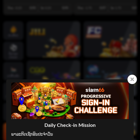
ບ້ານ -0.25
0.95
ໄກ 0.25
0.95
ບ້ານ -1.75
0.97
ໄກ 1.75
0.93
ເກມຮ້ອນ
ກິລາທຸກ
ປະເພດ
ຄາສິໂນສົດ
ເກມສະລັອດ
ເກມໄພ່
Daily Check-in Mission
ພາລະກິດເຊັກອິນປະຈໍາວັນ

ເກມຍິງປາ