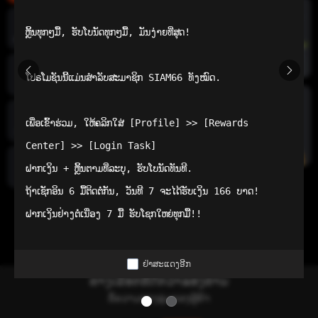
ຫຼິ້ນທຸກໆມື້, ຮັບໂບນັດທຸກໆມື້, ມັນງ່າຍທີ່ສຸດ!

ແອັບເລີ່ມຕົ້ນ
ໂປຣໂມຊັນນີ້ແມ່ນສຳລັບສະມາຊິກ SIAM66 ທັງໝົດ.

ໜ້າຫຼັກ
ເພື່ອເຂົ້າຮ່ວມ, ໃຫ້ຄລິກໃສ່ [Profile] >> [Rewards 
ເກມທີ່ນິຍົມ
Center] >> [Login Task]

ຝາກເງິນ + ຫຼິ້ນຕາມທີ່ລະບຸ, ຮັບໂບນັດທັນທີ.

ທົ່ວໄປ
ຖ້າເຊັກອິນ 6 ມື້ຕິດຕໍ່ກັນ, ວັນທີ 7 ຈະໄດ້ຮັບເງິນ 166 ບາດ!

ຝາກເງິນຢ່າງຕໍ່ເນື່ອງ 7 ມື້ ຮັບໂຊກໃຫຍ່ທຸກມື້!!
ຢ່າສະແດງອີກ
ທາງເລືອກທີ່ດີກວ່າຂອງທ່ານ
ຂໍ້ຄວາມທາງລຸ່ມຂອງຜູ້ຄ້າ