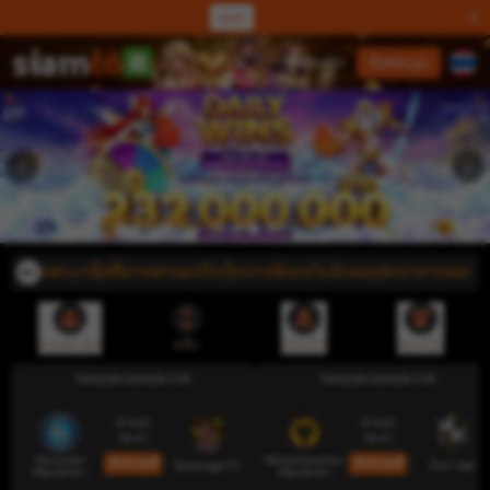
ແລກ
ເຂົ້າສູ່ລະບົບ
ລົງທະບຽນ
ຳລັບສະມາຊິກທີ່ຝາກຜ່ານລະບົບເງິນຝາກອັດຕະໂນມັດຂອງທະນາຄານອອນໄລນ໌, ຊື່ບັນຊ
ການສະໝັກ
ແອັບ
ຝາກເງິນ
ຖອນເງິນ
ENGLISH LEAGUE CUP
ENGLISH LEAGUE CUP
07 AUG
07 AUG
18:45
18:45
Wycombe
Wolverhampton
ເດີມພັນດຽວນີ້
ເດີມພັນດຽວນີ້
Stevenage FC
Port Vale
Wanderers
Wanderers