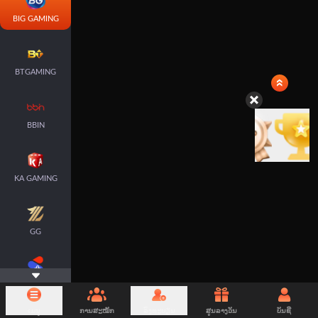
BIG GAMING
BTGAMING
BBIN
KA GAMING
GG
SPLUS
ເມນູ
ການສະໝັກ
ລົງທະບຽນ
ສູນລາງວັນ
ບັນຊີ