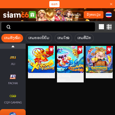
ແລກ
ເຂົ້າສູ່ລະບົບ
ລົງທະບຽນ
ເກມທັງໝົດ
ເກມຍອດນິຍົມ
ເກມໃໝ່
ເກມທີ່ມັກ
JILI
BG Xiyou Fishing
BG Fishing
BG Daisen Fishing
Master
FACHAI
CQ9 GAMING