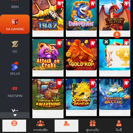
BBIN
KA GAMING
AirCombat 1942
Deep Fishing
Dragon Slayer
GG
SPLUS
Attack on Crabs
Gold Koi
Golden Crab
FASTSPIN
Dinosaur
Shenron Hunter
Poseidon Battle
VPLUS
Awakening
ເມນູ
ການສະໝັກ
ລົງທະບຽນ
ສູນລາງວັນ
ບັນຊີ