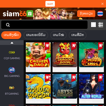
ແລກ
ເຂົ້າສູ່ລະບົບ
ລົງທະບຽນ
JILI
ເກມທັງໝົດ
ເກມຍອດນິຍົມ
ເກມໃໝ່
ເກມທີ່ມັກ
FACHAI
CQ9 GAMING
Cai Shen Dao
Dragon Boom
4 Dragon Kings
BIG GAMING
BTGAMING
Golden Dragon
Abyss Dimension
Alter World